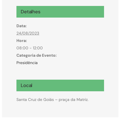
Microcrédito
Detalhes
Para MEI, microempresas e pessoas físicas
Data:
(feirantes e transportes)
24/08/2023
Hora:
08:00 - 12:00
Categoria de Evento:
Presidência
Local
Santa Cruz de Goiás – praça da Matriz.
Todas Linhas de Crédito