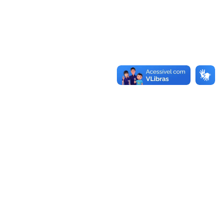
Conheça as demais linhas de crédito da
GoiásFomento