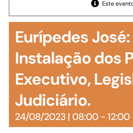
Este evento
GoiásFomento Giro
Para compra de matérias primas, insumos,
Eurípedes José:
manutenção de estoques e despesas operacionais
Instalação dos 
Executivo, Legis
Judiciário.
24/08/2023 | 08:00
-
12:00
Turismo