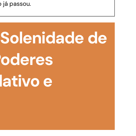
 já passou.
GoiásFomento Investimento
Para modernizar, ampliar, adquirir maquinários,
 Solenidade de
realizar obras, dentre outros serviços
Poderes
lativo e
Repasse