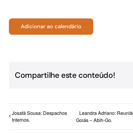
Para os negócios voltados aos serviços do setor de
turismo
Adicionar ao calendário
Compartilhe este conteúdo!
Josafá Sousa: Despachos
Leandra Adriano: Reunião
Internos.
Goiás – Abih-Go.