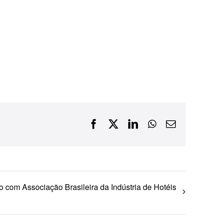
Financiamentos com recursos do BNDES, Fungetur,
Finep, FCO
Facebook
X
LinkedIn
WhatsApp
E-
mail
 com Associação Brasileira da Indústria de Hotéis