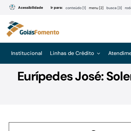
Ir
Acessibilidade
Ir para:
conteúdo [1]
menu [2]
busca [3]
rod
para
o
conteúdo
Institucional
Linhas de Crédito
Atendim
Eurípedes José: Sol