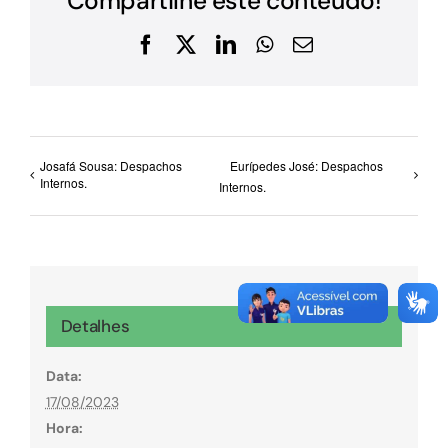
Compartilhe este conteúdo!
Facebook
X
LinkedIn
WhatsApp
E-
mail
Josafá Sousa: Despachos
Eurípedes José: Despachos
Internos.
Internos.
Detalhes
Data:
17/08/2023
Hora: