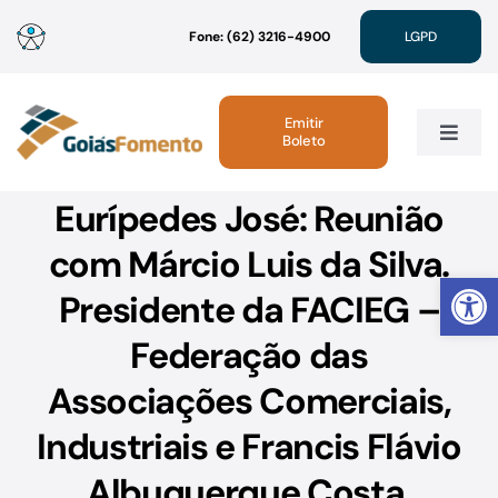
Ir
Fone: (62) 3216-4900
LGPD
para
o
conteúdo
Emitir
Boleto
Toggle
Navig
Eurípedes José: Reunião
Institucional
com Márcio Luis da Silva.
Abrir 
Linhas de Crédito
Presidente da FACIEG –
Federação das
Atendimento
Associações Comerciais,
Sustentabilidade
Industriais e Francis Flávio
Albuquerque Costa.