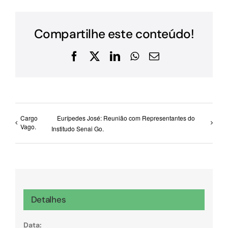
Compartilhe este conteúdo!
Facebook
X
LinkedIn
WhatsApp
E-
mail
Cargo
Eurípedes José: Reunião com Representantes do
Vago.
Institudo Senai Go.
Detalhes
Data: