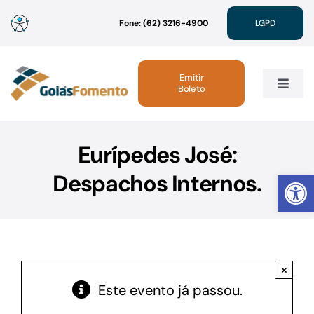
Ir
Fone: (62) 3216-4900
LGPD
para
o
conteúdo
Emitir
Boleto
Toggle
Navig
Institucional
Eurípedes José:
Abrir 
Despachos Internos.
Linhas de Crédito
Atendimento
×
Sustentabilidade
Este evento já passou.