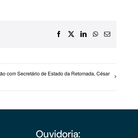
Financiamentos com recursos do BNDES, Fungetur,
Finep, FCO
Facebook
X
LinkedIn
WhatsApp
E-
mail
ião com Secretário de Estado da Retomada, César
Ouvidoria: