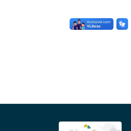
Conheça as demais linhas de crédito da
GoiásFomento