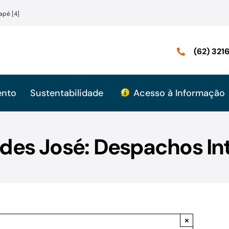
apé [4]
(62) 32
ento
Sustentabilidade
Acesso à Informação
des José: Despachos In
×