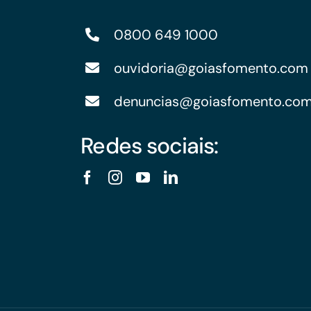
0800 649 1000
ouvidoria@goiasfomento.com
denuncias@goiasfomento.co
Redes sociais: