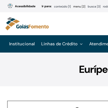
Ir
Acessibilidade
Ir para:
conteúdo [1]
menu [2]
busca [3]
rod
para
o
conteúdo
Institucional
Linhas de Crédito
Atendim
Eurípe