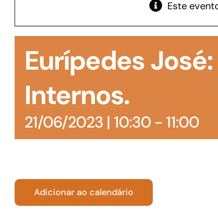
Este evento
GoiásFomento Giro
Para compra de matérias primas, insumos,
Eurípedes José
manutenção de estoques e despesas operacionais
Internos.
21/06/2023 | 10:30
-
11:00
Adicionar ao calendário
Turismo