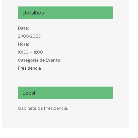
Microcrédito
Detalhes
Para MEI, microempresas e pessoas físicas
Data:
(feirantes e transportes)
21/06/2023
Hora:
10:30 - 11:00
Categoria de Evento:
Presidência
Local
Gabinete da Presidência.
Todas Linhas de Crédito