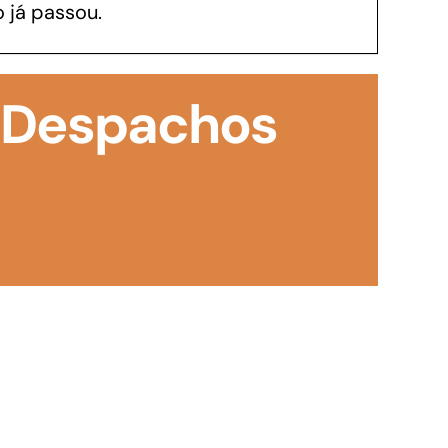
 já passou.
GoiásFomento Investimento
Para modernizar, ampliar, adquirir maquinários,
: Despachos
realizar obras, dentre outros serviços
Repasse