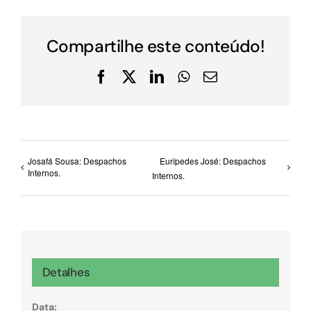
Compartilhe este conteúdo!
Facebook
X
LinkedIn
WhatsApp
E-
mail
Josafá Sousa: Despachos
Eurípedes José: Despachos
Internos.
Internos.
Detalhes
Data: