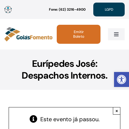
Ir
Fone: (62) 3216-4900
LGPD
para
o
conteúdo
Emitir
Boleto
Toggle
Navig
Institucional
Eurípedes José:
Abrir 
Despachos Internos.
Linhas de Crédito
Atendimento
×
Sustentabilidade
Este evento já passou.