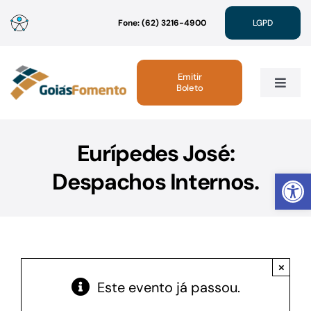
Ir
Fone: (62) 3216-4900
LGPD
para
o
conteúdo
Emitir
Boleto
Toggle
Navig
Institucional
Eurípedes José:
Abrir 
Despachos Internos.
Linhas de Crédito
Atendimento
×
Sustentabilidade
Este evento já passou.