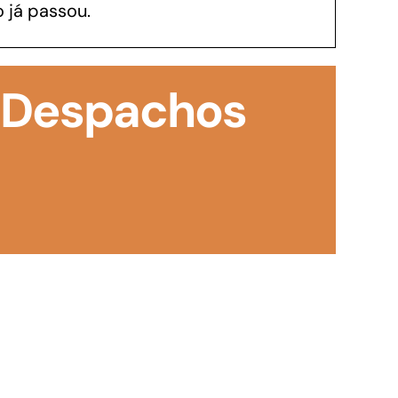
 já passou.
GoiásFomento Investimento
Para modernizar, ampliar, adquirir maquinários,
: Despachos
realizar obras, dentre outros serviços
Repasse