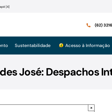
apé [4]
(62) 32
ento
Sustentabilidade
Acesso à Informação
des José: Despachos In
×