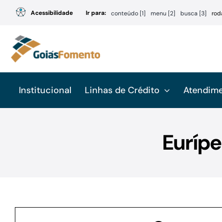
Ir
Acessibilidade
Ir para:
conteúdo [1]
menu [2]
busca [3]
rod
para
o
conteúdo
Institucional
Linhas de Crédito
Atendim
Eurípe