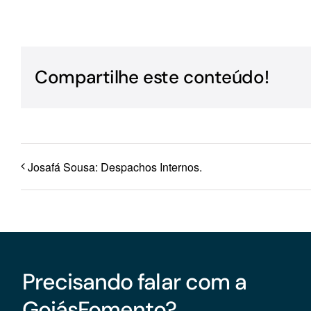
Para os negócios voltados aos serviços do setor de
turismo
Compartilhe este conteúdo!
Josafá Sousa: Despachos Internos.
Precisando falar com a
GoiásFomento?