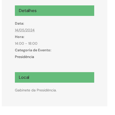
Microcrédito
Detalhes
Para MEI, microempresas e pessoas físicas
Data:
(feirantes e transportes)
14/05/2024
Hora:
14:00 - 18:00
Categoria de Evento:
Presidência
Local
Gabinete da Presidência.
Todas Linhas de Crédito