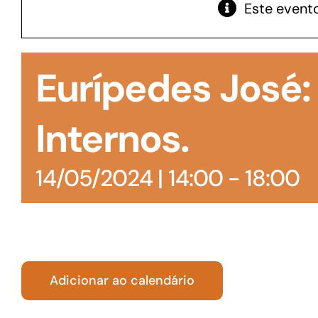
Este evento
GoiásFomento Giro
Para compra de matérias primas, insumos,
Eurípedes José
manutenção de estoques e despesas operacionais
Internos.
14/05/2024 | 14:00
-
18:00
Adicionar ao calendário
Turismo