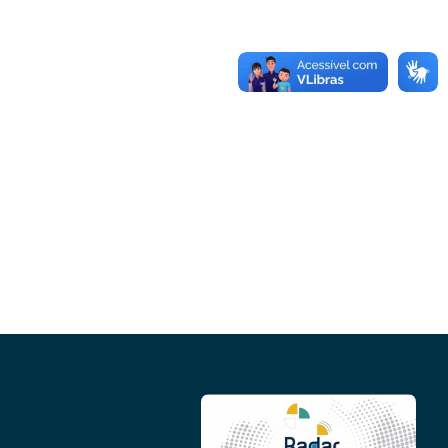
Conheça as demais linhas de crédito da
GoiásFomento