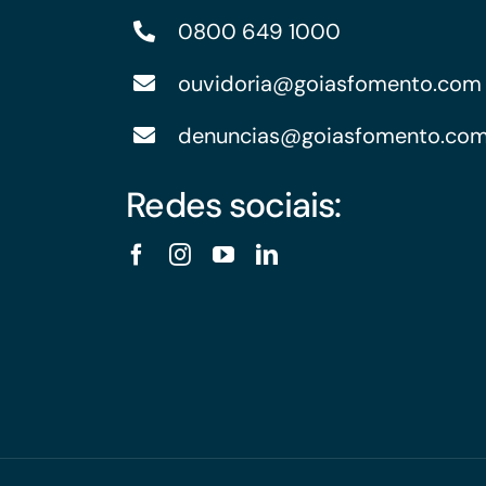
0800 649 1000
ouvidoria@goiasfomento.com
denuncias@goiasfomento.co
Redes sociais: