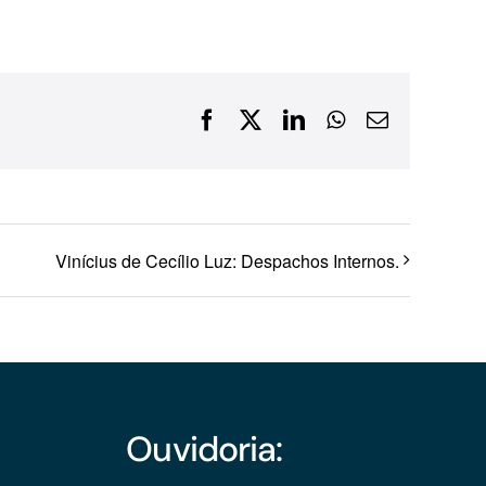
Financiamentos com recursos do BNDES, Fungetur,
Finep, FCO
Facebook
X
LinkedIn
WhatsApp
E-
mail
Vinícius de Cecílio Luz: Despachos Internos.
Ouvidoria: