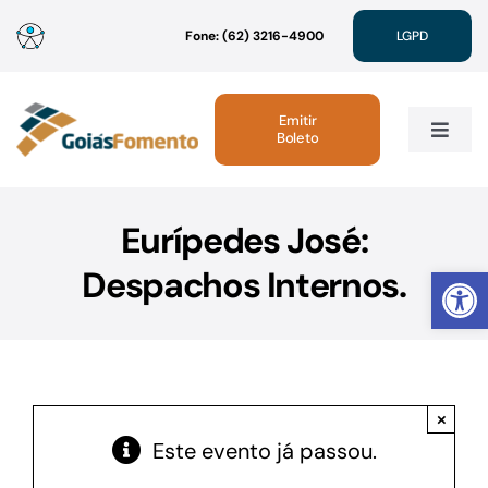
Ir
Fone: (62) 3216-4900
LGPD
para
o
conteúdo
Emitir
Boleto
Toggle
Navig
Institucional
Eurípedes José:
Abrir 
Despachos Internos.
Linhas de Crédito
Atendimento
×
Sustentabilidade
Este evento já passou.