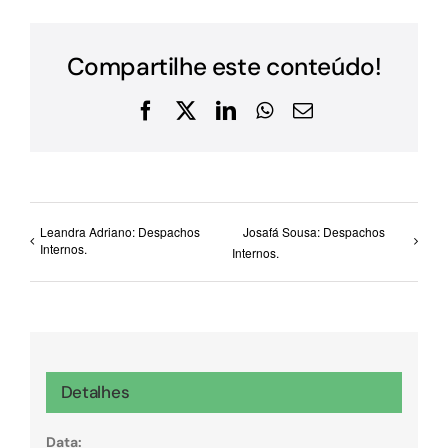
Compartilhe este conteúdo!
Facebook
X
LinkedIn
WhatsApp
E-
mail
Leandra Adriano: Despachos
Josafá Sousa: Despachos
Internos.
Internos.
Detalhes
Data: