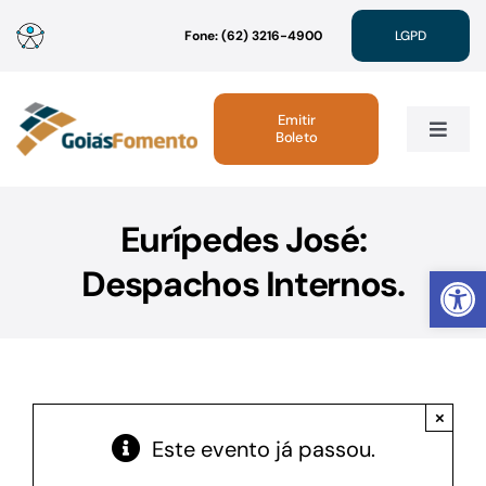
Ir
Fone: (62) 3216-4900
LGPD
para
o
conteúdo
Emitir
Boleto
Toggle
Navig
Institucional
Eurípedes José:
Abrir 
Despachos Internos.
Linhas de Crédito
Atendimento
×
Sustentabilidade
Este evento já passou.