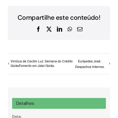
Compartilhe este conteúdo!
Facebook
X
LinkedIn
WhatsApp
E-
mail
Vinícius de Cecílio Luz: Semana do Crédito
Eurípedes José:
GoiásFomento em Jataí-Goiás.
Despachos Internos.
Detalhes
Data: