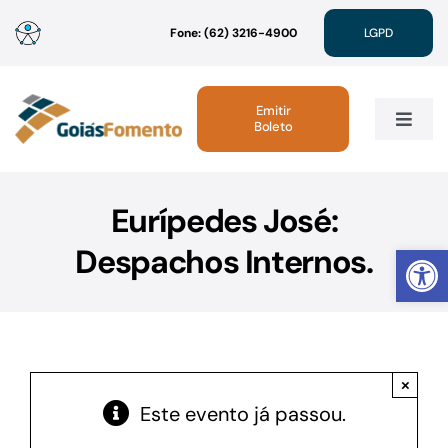
Ir
Fone: (62) 3216-4900
LGPD
para
o
conteúdo
Emitir
Boleto
Toggle
Navig
Institucional
Eurípedes José:
Abrir 
Despachos Internos.
Linhas de Crédito
Atendimento
×
Sustentabilidade
Este evento já passou.