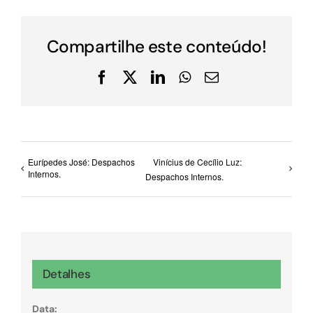
Compartilhe este conteúdo!
Facebook
X
LinkedIn
WhatsApp
E-
mail
Eurípedes José: Despachos
Vinícius de Cecílio Luz:
Internos.
Despachos Internos.
Detalhes
Data: