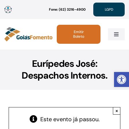
Ir
Fone: (62) 3216-4900
LGPD
para
o
conteúdo
Emitir
Boleto
Toggle
Navig
Institucional
Eurípedes José:
Abrir 
Despachos Internos.
Linhas de Crédito
Atendimento
×
Sustentabilidade
Este evento já passou.