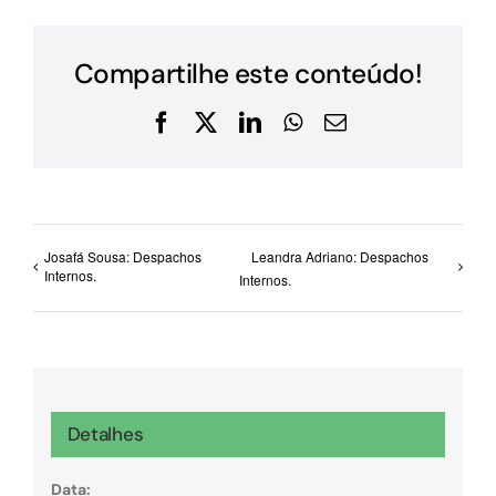
Compartilhe este conteúdo!
Facebook
X
LinkedIn
WhatsApp
E-
mail
Josafá Sousa: Despachos
Leandra Adriano: Despachos
Internos.
Internos.
Detalhes
Data: