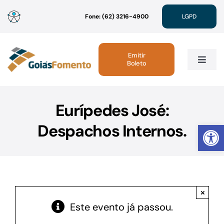
Ir
Fone: (62) 3216-4900
LGPD
para
o
conteúdo
Emitir
Boleto
Toggle
Navig
Institucional
Eurípedes José:
Abrir 
Despachos Internos.
Linhas de Crédito
Atendimento
×
Sustentabilidade
Este evento já passou.