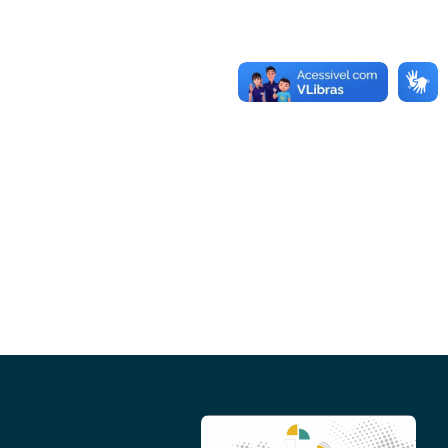
Conheça as demais linhas de crédito da
GoiásFomento