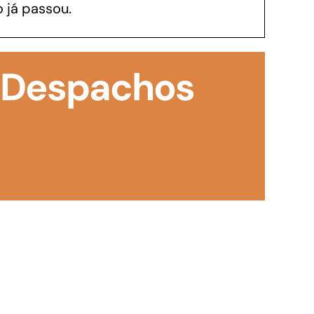
 já passou.
GoiásFomento Investimento
Para modernizar, ampliar, adquirir maquinários,
: Despachos
realizar obras, dentre outros serviços
Repasse