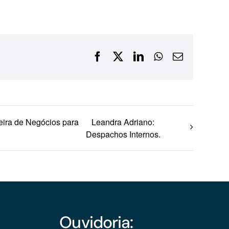
Financiamentos com recursos do BNDES, Fungetur,
Finep, FCO
Facebook
X
LinkedIn
WhatsApp
E-
mail
eira de Negócios para
Leandra Adriano:
Despachos Internos.
Ouvidoria: