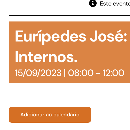
Este evento
GoiásFomento Giro
Para compra de matérias primas, insumos,
Eurípedes José
manutenção de estoques e despesas operacionais
Internos.
15/09/2023 | 08:00
-
12:00
Adicionar ao calendário
Turismo