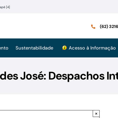
apé [4]
(62) 32
ento
Sustentabilidade
Acesso à Informação
des José: Despachos In
×