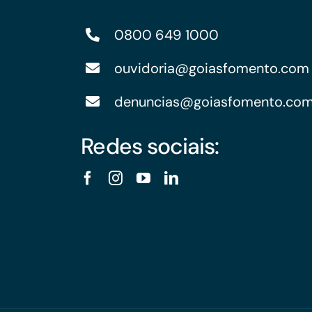
0800 649 1000
ouvidoria@goiasfomento.com
denuncias@goiasfomento.co
Redes sociais: