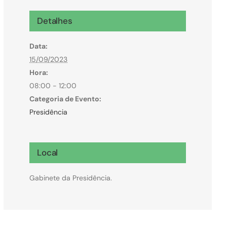
Microcrédito
Detalhes
Para MEI, microempresas e pessoas físicas
Data:
(feirantes e transportes)
15/09/2023
Hora:
08:00 - 12:00
Categoria de Evento:
Presidência
Local
Gabinete da Presidência.
Todas Linhas de Crédito