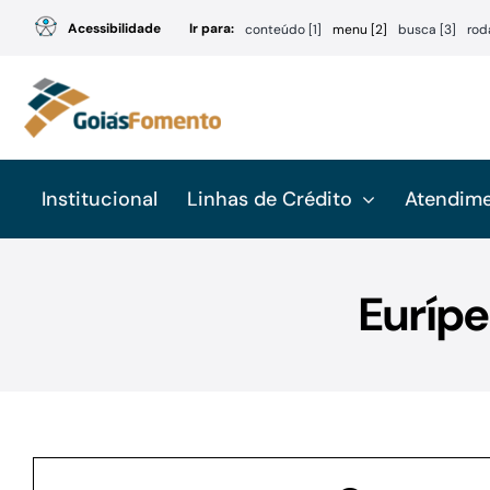
Ir
Acessibilidade
Ir para:
conteúdo [1]
menu [2]
busca [3]
rod
para
o
conteúdo
Institucional
Linhas de Crédito
Atendim
Eurípe