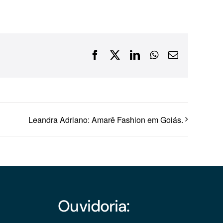
Financiamentos com recursos do BNDES, Fungetur,
Finep, FCO
Facebook
X
LinkedIn
WhatsApp
E-
mail
Leandra Adriano: Amarê Fashion em Goiás.
Ouvidoria: