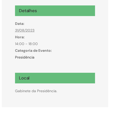
Microcrédito
Detalhes
Para MEI, microempresas e pessoas físicas
Data:
(feirantes e transportes)
31/08/2023
Hora:
14:00 - 18:00
Categoria de Evento:
Presidência
Local
Gabinete da Presidência.
Todas Linhas de Crédito