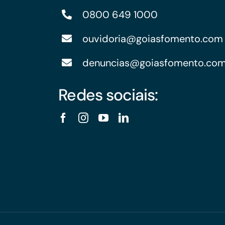
0800 649 1000
ouvidoria@goiasfomento.com
denuncias@goiasfomento.co
Redes sociais: