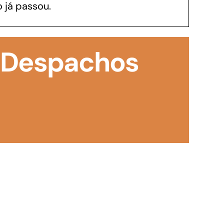
 já passou.
GoiásFomento Investimento
Para modernizar, ampliar, adquirir maquinários,
: Despachos
realizar obras, dentre outros serviços
Repasse