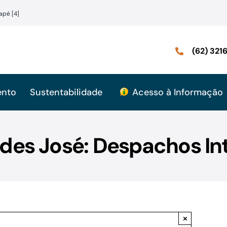
apé [4]
(62) 32
ento
Sustentabilidade
Acesso à Informação
des José: Despachos In
×