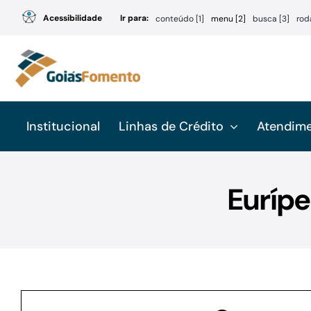
Ir
Acessibilidade
Ir para:
conteúdo [1]
menu [2]
busca [3]
rod
para
o
conteúdo
Institucional
Linhas de Crédito
Atendim
Eurípe