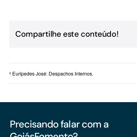
Para os negócios voltados aos serviços do setor de
turismo
Compartilhe este conteúdo!
Eurípedes José: Despachos Internos.
Precisando falar com a
GoiásFomento?