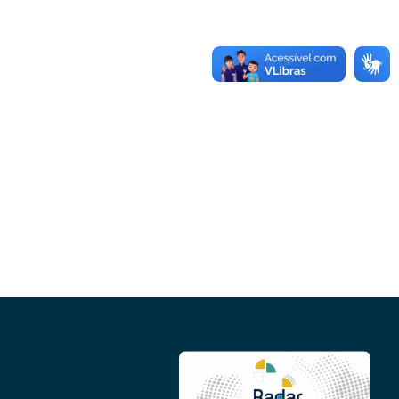
Conheça as demais linhas de crédito da
GoiásFomento