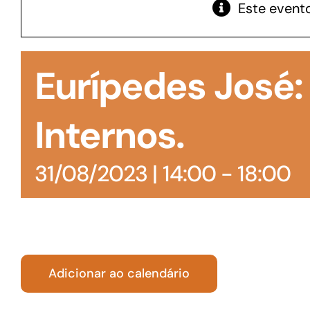
Este evento
GoiásFomento Giro
Para compra de matérias primas, insumos,
Eurípedes José
manutenção de estoques e despesas operacionais
Internos.
31/08/2023 | 14:00
-
18:00
Adicionar ao calendário
Turismo