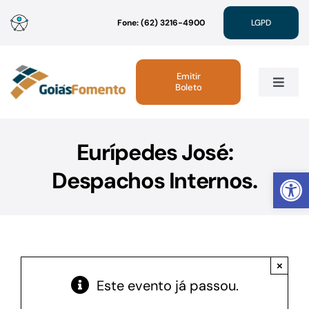
Ir
Fone: (62) 3216-4900
LGPD
para
o
conteúdo
Emitir
Boleto
Toggle
Navig
Institucional
Eurípedes José:
Abrir 
Despachos Internos.
Linhas de Crédito
Atendimento
×
Sustentabilidade
Este evento já passou.