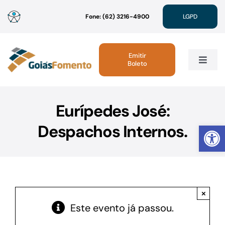
Ir
Fone: (62) 3216-4900
LGPD
para
o
conteúdo
Emitir
Boleto
Toggle
Navig
Institucional
Eurípedes José:
Abrir 
Despachos Internos.
Linhas de Crédito
Atendimento
×
Sustentabilidade
Este evento já passou.