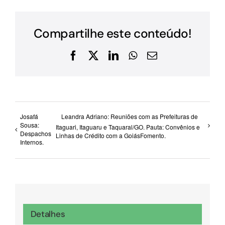
Compartilhe este conteúdo!
Facebook
X
LinkedIn
WhatsApp
E-
mail
Josafá
Leandra Adriano: Reuniões com as Prefeituras de
Sousa:
Itaguari, Itaguaru e Taquaral/GO. Pauta: Convênios e
Despachos
Linhas de Crédito com a GoiásFomento.
Internos.
Detalhes