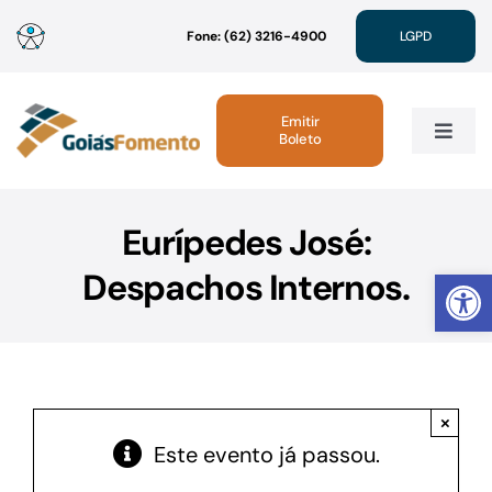
Ir
Fone: (62) 3216-4900
LGPD
para
o
conteúdo
Emitir
Boleto
Toggle
Navig
Institucional
Eurípedes José:
Abrir 
Despachos Internos.
Linhas de Crédito
Atendimento
×
Sustentabilidade
Este evento já passou.