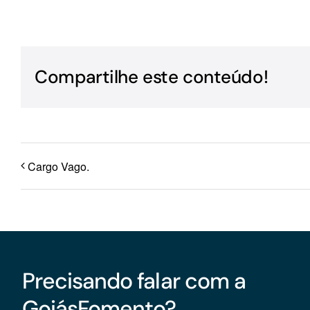
Para os negócios voltados aos serviços do setor de
turismo
Compartilhe este conteúdo!
Cargo Vago.
Precisando falar com a
GoiásFomento?