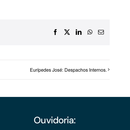
Financiamentos com recursos do BNDES, Fungetur,
Finep, FCO
Facebook
X
LinkedIn
WhatsApp
E-
mail
Eurípedes José: Despachos Internos.
Ouvidoria: