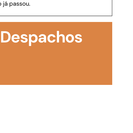
 já passou.
GoiásFomento Investimento
Para modernizar, ampliar, adquirir maquinários,
: Despachos
realizar obras, dentre outros serviços
Repasse