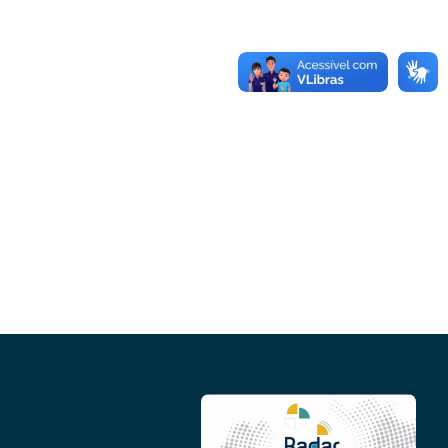
Conheça as demais linhas de crédito da
GoiásFomento