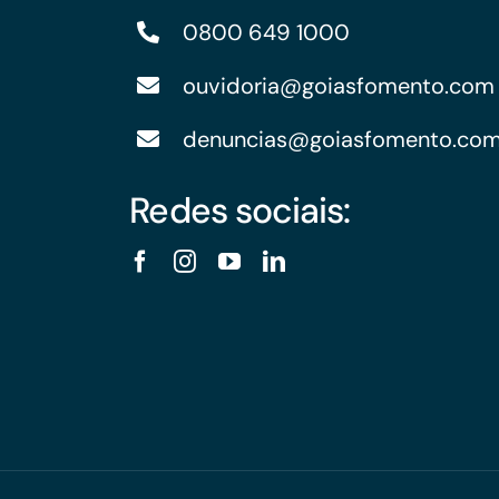
0800 649 1000
ouvidoria@goiasfomento.com
denuncias@goiasfomento.co
Redes sociais: