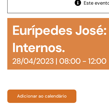
Este evento
GoiásFomento Giro
Para compra de matérias primas, insumos,
Eurípedes José
manutenção de estoques e despesas operacionais
Internos.
28/04/2023 | 08:00
-
12:00
Adicionar ao calendário
Turismo