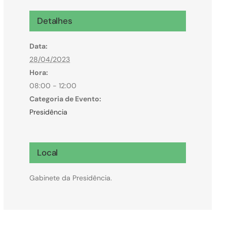
Microcrédito
Detalhes
Para MEI, microempresas e pessoas físicas
Data:
(feirantes e transportes)
28/04/2023
Hora:
08:00 - 12:00
Categoria de Evento:
Presidência
Local
Gabinete da Presidência.
Todas Linhas de Crédito