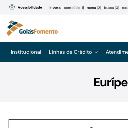
Ir
Acessibilidade
Ir para:
conteúdo [1]
menu [2]
busca [3]
rod
para
o
conteúdo
Institucional
Linhas de Crédito
Atendim
Eurípe