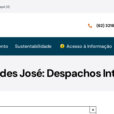
apé [4]
(62) 32
ento
Sustentabilidade
Acesso à Informação
des José: Despachos In
×