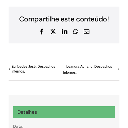
Compartilhe este conteúdo!
Facebook
X
LinkedIn
WhatsApp
E-
mail
Eurípedes José: Despachos
Leandra Adriano: Despachos
Internos.
Internos.
Detalhes
Data: