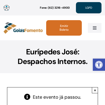
Ir
Fone: (62) 3216-4900
LGPD
para
o
conteúdo
Emitir
Boleto
Toggle
Navig
Institucional
Eurípedes José:
Abrir 
Despachos Internos.
Linhas de Crédito
Atendimento
×
Sustentabilidade
Este evento já passou.