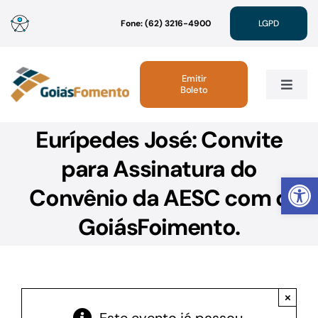
Ir
Fone: (62) 3216-4900
LGPD
para
o
conteúdo
Emitir
Boleto
Toggle
Navig
Eurípedes José: Convite
Institucional
para Assinatura do
Abrir 
Linhas de Crédito
Convênio da AESC com o
GoiásFoimento.
Atendimento
Sustentabilidade
×