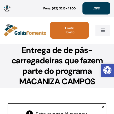
Ir
Fone: (62) 3216-4900
LGPD
para
o
conteúdo
Emitir
Boleto
Toggle
Navig
Entrega de de pás-
Institucional
carregadeiras que fazem
Abrir 
Linhas de Crédito
parte do programa
MACANIZA CAMPOS
Atendimento
Sustentabilidade
×