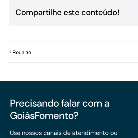
Para os negócios voltados aos serviços do setor de
Compartilhe este conteúdo!
turismo
Reunião
Precisando falar com a
GoiásFomento?
Use nossos canais de atendimento ou