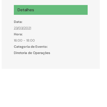
Microcrédito
Detalhes
Para MEI, microempresas e pessoas físicas
Data:
(feirantes e transportes)
23/03/2021
Hora:
16:00 - 18:00
Categoria de Evento:
Diretoria de Operações
Todas Linhas de Crédito