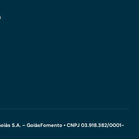
m
oiás S.A. – GoiásFomento • CNPJ 03.918.382/0001-