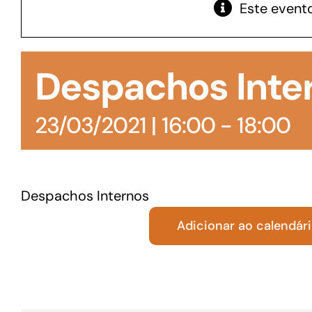
Este evento
GoiásFomento Giro
Para compra de matérias primas, insumos,
Despachos Inte
manutenção de estoques e despesas operacionais
23/03/2021 | 16:00
-
18:00
Despachos Internos
Adicionar ao calendár
Turismo