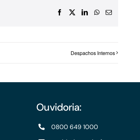
Financiamentos com recursos do BNDES, Fungetur,
Facebook
X
LinkedIn
WhatsApp
E-
Finep, FCO
mail
Despachos Internos
Ouvidoria:
0800 649 1000