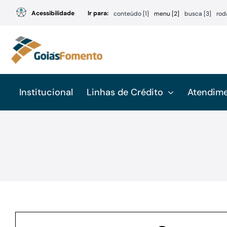
Ir
Acessibilidade
Ir para:
conteúdo [1]
menu [2]
busca [3]
rod
para
o
conteúdo
Institucional
Linhas de Crédito
Atendim