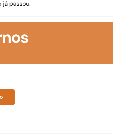
 já passou.
GoiásFomento Investimento
Para modernizar, ampliar, adquirir maquinários,
rnos
realizar obras, dentre outros serviços
io
Repasse