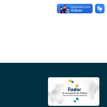
Conheça as demais linhas de crédito da
GoiásFomento