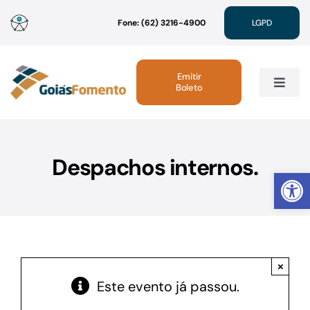
Ir
Fone: (62) 3216-4900
LGPD
para
o
conteúdo
Emitir
Boleto
Toggle
Navig
Institucional
Despachos internos.
Abrir 
Linhas de Crédito
Atendimento
×
Sustentabilidade
Este evento já passou.