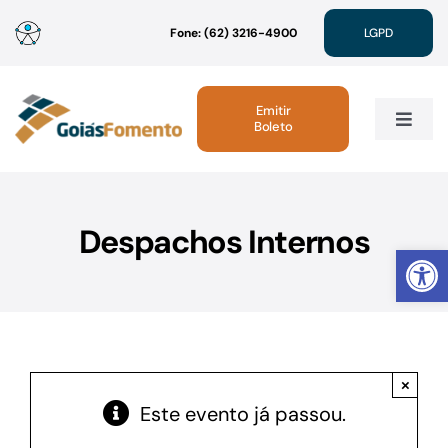
Ir
Fone: (62) 3216-4900
LGPD
para
o
conteúdo
Emitir
Boleto
Toggle
Navig
Institucional
Despachos Internos
Abrir 
Linhas de Crédito
Atendimento
×
Sustentabilidade
Este evento já passou.