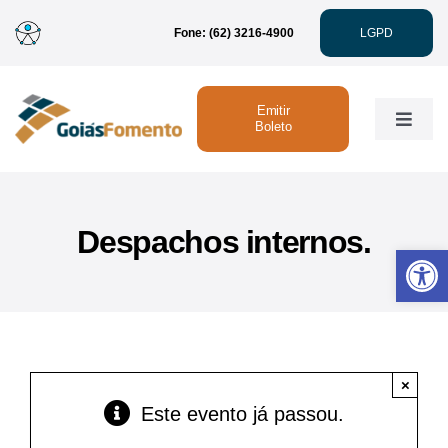
Ir
Fone: (62) 3216-4900
LGPD
para
o
conteúdo
Emitir
Toggle
Boleto
Naviga
Institucional
Despachos internos.
Abrir 
Linhas de Crédito
Atendimento
×
Sustentabilidade
Este evento já passou.