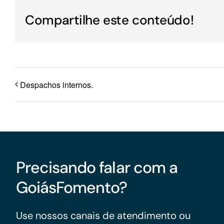
Para os negócios voltados aos serviços do setor de
Compartilhe este conteúdo!
turismo
Despachos internos.
Precisando falar com a
GoiásFomento?
Use nossos canais de atendimento ou