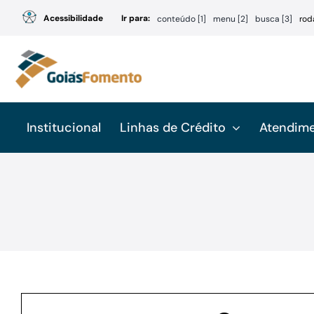
Ir
Acessibilidade
Ir para:
conteúdo [1]
menu [2]
busca [3]
rod
para
o
conteúdo
Institucional
Linhas de Crédito
Atendim