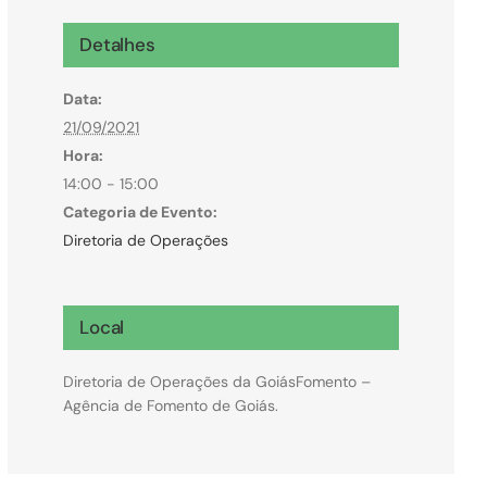
Microcrédito
Detalhes
Para MEI, microempresas e pessoas físicas
Data:
(feirantes e transportes)
21/09/2021
Hora:
14:00 - 15:00
Categoria de Evento:
Diretoria de Operações
Local
Diretoria de Operações da GoiásFomento –
Agência de Fomento de Goiás.
Todas Linhas de Crédito