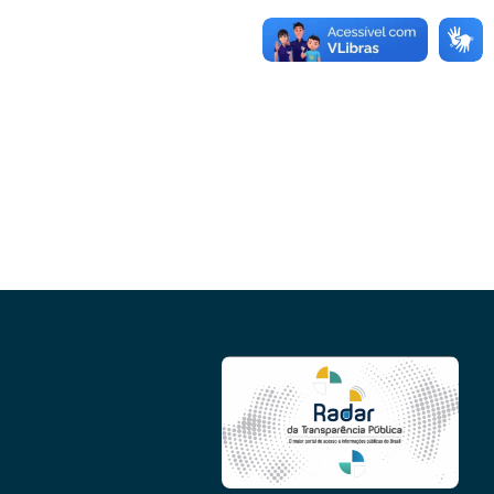
Conheça as demais linhas de crédito da
GoiásFomento