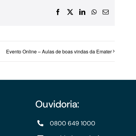
Financiamentos com recursos do BNDES, Fungetur,
Facebook
X
LinkedIn
WhatsApp
E-
Finep, FCO
mail
Evento Online – Aulas de boas vindas da Emater
Ouvidoria:
0800 649 1000