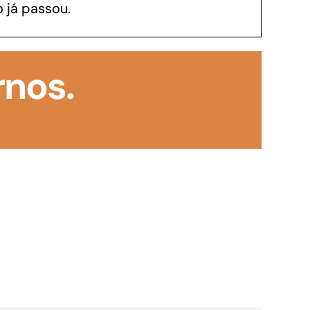
 já passou.
GoiásFomento Investimento
Para modernizar, ampliar, adquirir maquinários,
rnos.
realizar obras, dentre outros serviços
Repasse