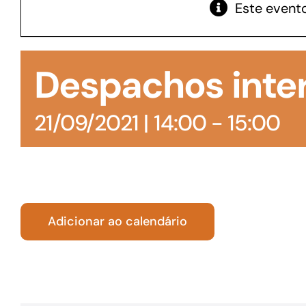
Este evento
GoiásFomento Giro
Para compra de matérias primas, insumos,
Despachos inte
manutenção de estoques e despesas operacionais
21/09/2021 | 14:00
-
15:00
Adicionar ao calendário
Turismo