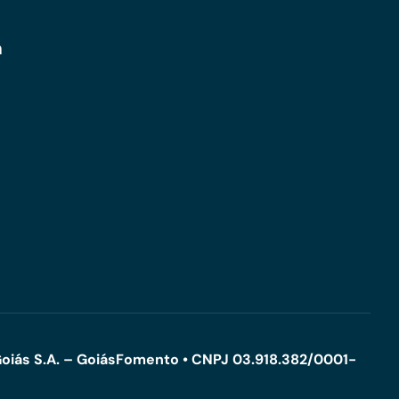
m
oiás S.A. – GoiásFomento • CNPJ 03.918.382/0001-