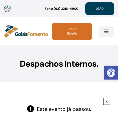
Ir
Fone: (62) 3216-4900
LGPD
para
o
conteúdo
Emitir
Boleto
Toggle
Navig
Institucional
Despachos Internos.
Abrir 
Linhas de Crédito
Atendimento
×
Sustentabilidade
Este evento já passou.