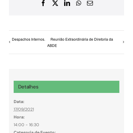
Facebook
X
LinkedIn
WhatsApp
E-
mail
Despachos Internos.
Reunião Extraordinária de Diretoria da
ABDE
Detalhes
Data:
17/09/2021
Hora:
14:00 - 16:30
Categoria de Evento: