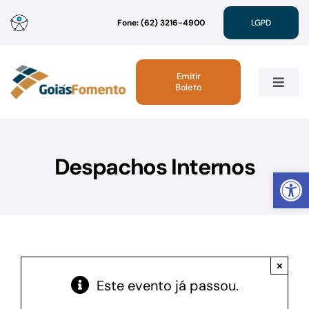
Ir
Fone: (62) 3216-4900
LGPD
para
o
conteúdo
Emitir
Boleto
Toggle
Navig
Institucional
Despachos Internos
Abrir 
Linhas de Crédito
Atendimento
×
Sustentabilidade
Este evento já passou.