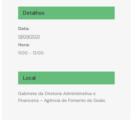
Microcrédito
Detalhes
Para MEI, microempresas e pessoas físicas
Data:
(feirantes e transportes)
13/09/2021
Hora:
11:00 - 12:00
Local
Gabinete da Diretoria Administrativa e
Financeira – Agência de Fomento de Goiás.
Todas Linhas de Crédito