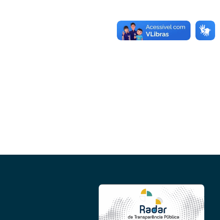
Conheça as demais linhas de crédito da
GoiásFomento