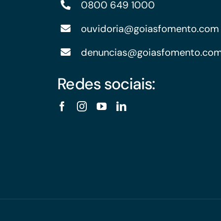
0800 649 1000
ouvidoria@goiasfomento.com
denuncias@goiasfomento.co
Redes sociais: