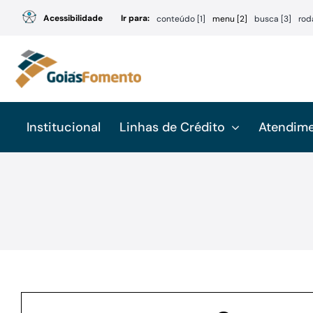
Ir
Acessibilidade
Ir para:
conteúdo [1]
menu [2]
busca [3]
rod
para
o
conteúdo
Institucional
Linhas de Crédito
Atendim