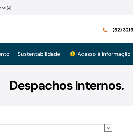
apé [4]
(62) 32
ento
Sustentabilidade
Acesso à Informação
Despachos Internos.
×