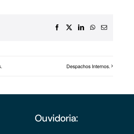
Financiamentos com recursos do BNDES, Fungetur,
Finep, FCO
Facebook
X
LinkedIn
WhatsApp
E-
mail
.
Despachos Internos.
Ouvidoria: