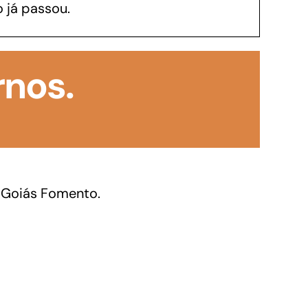
 já passou.
GoiásFomento Investimento
Para modernizar, ampliar, adquirir maquinários,
rnos.
realizar obras, dentre outros serviços
 Goiás Fomento.
Repasse