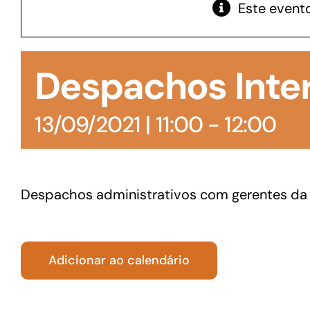
Este evento
GoiásFomento Giro
Para compra de matérias primas, insumos,
Despachos Inte
manutenção de estoques e despesas operacionais
13/09/2021 | 11:00
-
12:00
Despachos administrativos com gerentes da
Adicionar ao calendário
Turismo