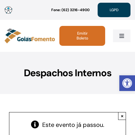
Ir
Fone: (62) 3216-4900
LGPD
para
o
conteúdo
Emitir
Boleto
Toggle
Navig
Institucional
Despachos Internos
Abrir 
Linhas de Crédito
Atendimento
×
Sustentabilidade
Este evento já passou.