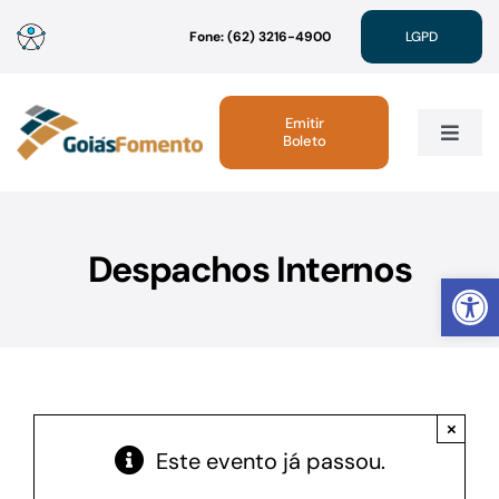
Ir
Fone: (62) 3216-4900
LGPD
para
o
conteúdo
Emitir
Boleto
Toggle
Navig
Institucional
Despachos Internos
Abrir 
Linhas de Crédito
Atendimento
×
Sustentabilidade
Este evento já passou.