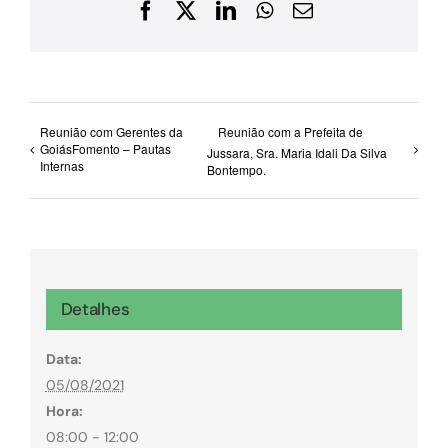
Facebook
X
LinkedIn
WhatsApp
E-
mail
Reunião com Gerentes da
Reunião com a Prefeita de
GoiásFomento – Pautas
Jussara, Sra. Maria Idali Da Silva
Internas
Bontempo.
Detalhes
Data:
05/08/2021
Hora:
08:00 - 12:00