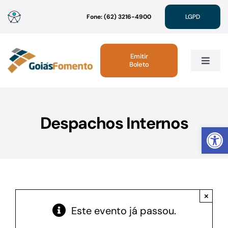
Ir
Fone: (62) 3216-4900
LGPD
para
o
conteúdo
Emitir
Boleto
Toggle
Navig
Institucional
Despachos Internos
Abrir 
Linhas de Crédito
Atendimento
×
Sustentabilidade
Este evento já passou.