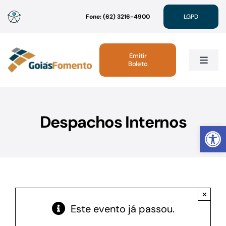
Ir
Fone: (62) 3216-4900
LGPD
para
o
conteúdo
Emitir
Boleto
Toggle
Navig
Institucional
Despachos Internos
Abrir 
Linhas de Crédito
Atendimento
×
Sustentabilidade
Este evento já passou.