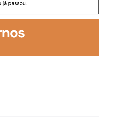
 já passou.
GoiásFomento Investimento
Para modernizar, ampliar, adquirir maquinários,
rnos
realizar obras, dentre outros serviços
Repasse