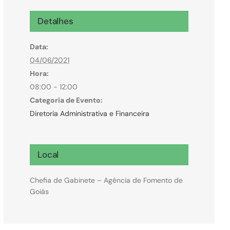
Microcrédito
Detalhes
Para MEI, microempresas e pessoas físicas
Data:
(feirantes e transportes)
04/06/2021
Hora:
08:00 - 12:00
Categoria de Evento:
Diretoria Administrativa e Financeira
Local
Chefia de Gabinete – Agência de Fomento de
Goiás
Todas Linhas de Crédito