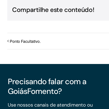
Para os negócios voltados aos serviços do setor de
Compartilhe este conteúdo!
turismo
Ponto Facultativo.
Precisando falar com a
GoiásFomento?
Use nossos canais de atendimento ou