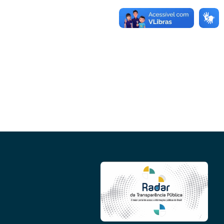
Conheça as demais linhas de crédito da
GoiásFomento