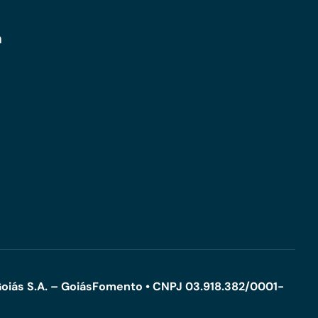
m
oiás S.A. – GoiásFomento • CNPJ 03.918.382/0001-