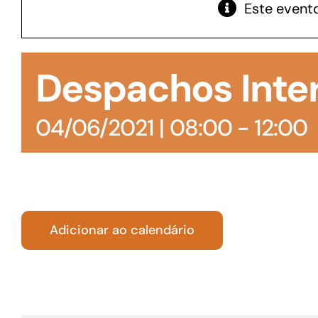
Este evento
GoiásFomento Giro
Para compra de matérias primas, insumos,
Despachos Inte
manutenção de estoques e despesas operacionais
04/06/2021 | 08:00
-
12:00
Adicionar ao calendário
Turismo