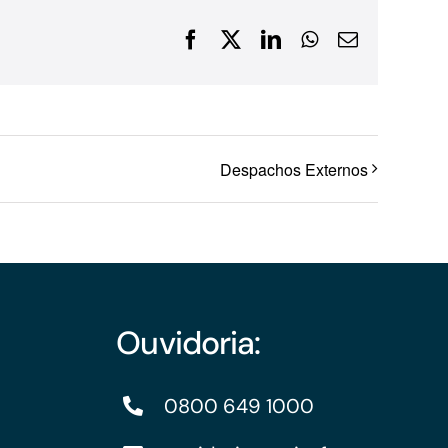
Financiamentos com recursos do BNDES, Fungetur,
Facebook
X
LinkedIn
WhatsApp
E-
Finep, FCO
mail
Despachos Externos
Ouvidoria:
0800 649 1000