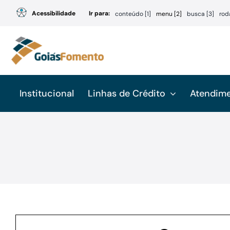
Ir
Acessibilidade
Ir para:
conteúdo [1]
menu [2]
busca [3]
rod
para
o
conteúdo
Institucional
Linhas de Crédito
Atendim