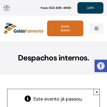
Ir
Fone: (62) 3216-4900
LGPD
para
o
conteúdo
Emitir
Boleto
Toggle
Navig
Institucional
Despachos internos.
Abrir 
Linhas de Crédito
Atendimento
×
Sustentabilidade
Este evento já passou.