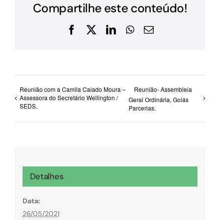
Compartilhe este conteúdo!
Facebook
X
LinkedIn
WhatsApp
E-
mail
Reunião com a Camila Caiado Moura –
Reunião- Assembleia
Assessora do Secretário Wellington /
Geral Ordinária, Goiás
SEDS.
Parcerias.
Detalhes
Data:
26/05/2021