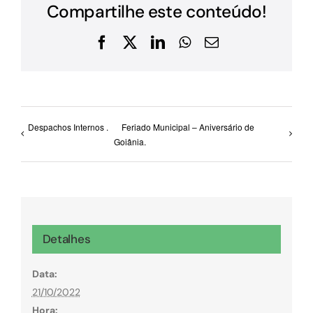
Compartilhe este conteúdo!
Facebook
X
LinkedIn
WhatsApp
E-
mail
Despachos Internos .
Feriado Municipal – Aniversário de
Goiânia.
Detalhes
Data:
21/10/2022
Hora: