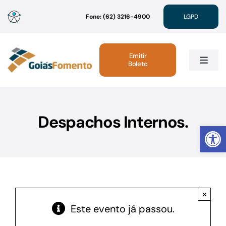
Ir
Fone: (62) 3216-4900
LGPD
para
o
conteúdo
Emitir
Boleto
Toggle
Navig
Institucional
Despachos Internos.
Abrir 
Linhas de Crédito
Atendimento
×
Sustentabilidade
Este evento já passou.