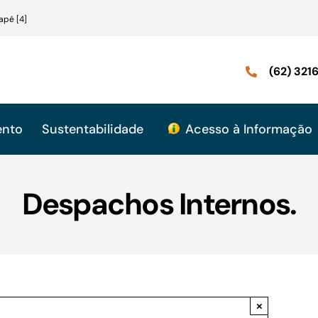
apé [4]
(62) 32
ento
Sustentabilidade
Acesso à Informação
Despachos Internos.
×