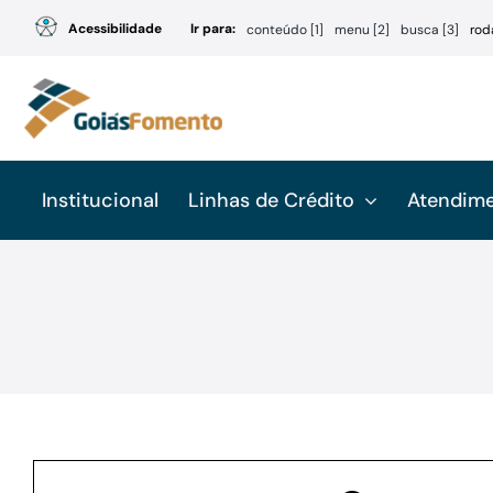
Ir
Acessibilidade
Ir para:
conteúdo [1]
menu [2]
busca [3]
rod
para
o
conteúdo
Institucional
Linhas de Crédito
Atendim