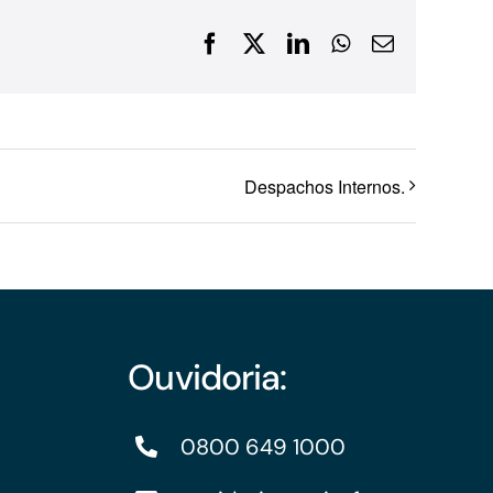
Financiamentos com recursos do BNDES, Fungetur,
Facebook
X
LinkedIn
WhatsApp
E-
Finep, FCO
mail
Despachos Internos.
Ouvidoria:
0800 649 1000