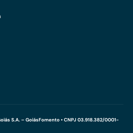
m
oiás S.A. – GoiásFomento • CNPJ 03.918.382/0001-