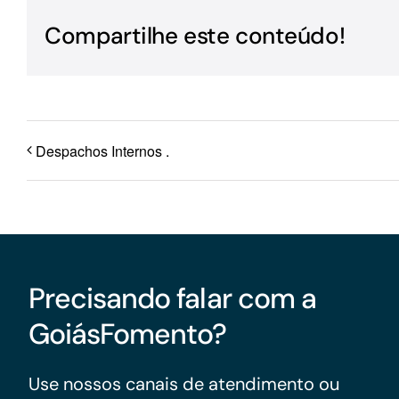
Para os negócios voltados aos serviços do setor de
Compartilhe este conteúdo!
turismo
Despachos Internos .
Precisando falar com a
GoiásFomento?
Use nossos canais de atendimento ou