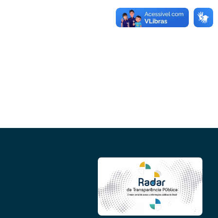
Conheça as demais linhas de crédito da
GoiásFomento