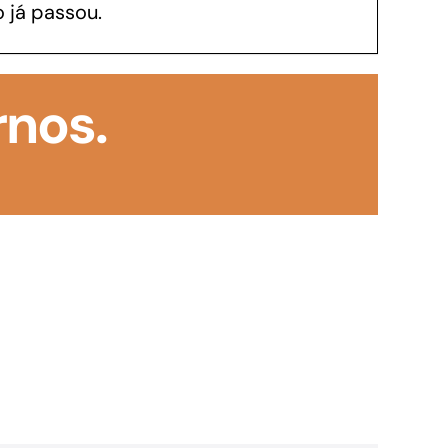
 já passou.
GoiásFomento Investimento
Para modernizar, ampliar, adquirir maquinários,
rnos.
realizar obras, dentre outros serviços
Repasse