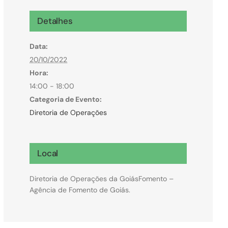
Microcrédito
Detalhes
Para MEI, microempresas e pessoas físicas
Data:
(feirantes e transportes)
20/10/2022
Hora:
14:00 - 18:00
Categoria de Evento:
Diretoria de Operações
Local
Diretoria de Operações da GoiásFomento –
Agência de Fomento de Goiás.
Todas Linhas de Crédito