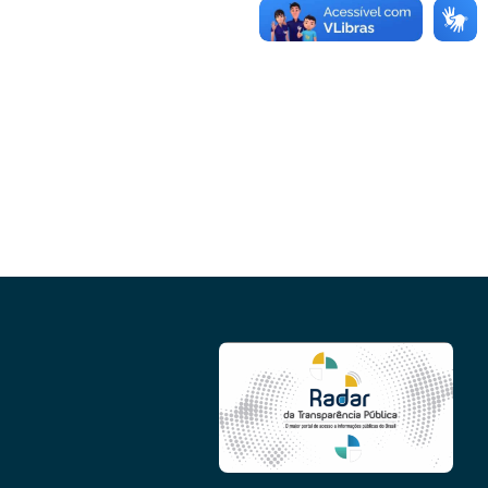
Conheça as demais linhas de crédito da GoiásFomento