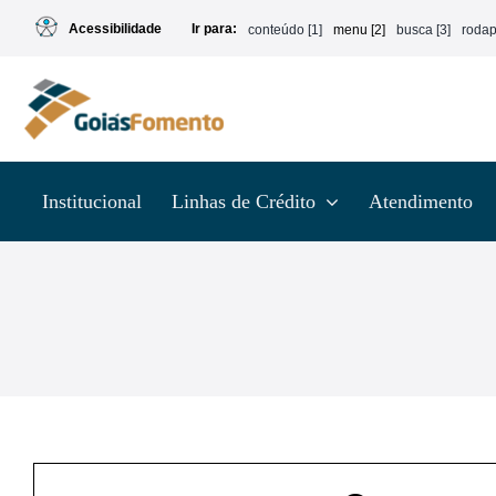
Ir
Acessibilidade
Ir para:
conteúdo [1]
menu [2]
busca [3]
rodap
para
o
conteúdo
Institucional
Linhas de Crédito
Atendimento