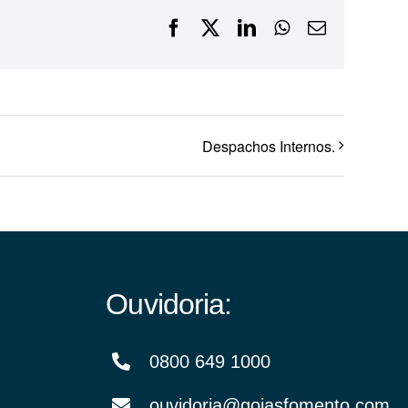
Facebook
X
LinkedIn
WhatsApp
E-
Financiamentos com recursos do BNDES, Fungetur,
mail
Finep, FCO
Despachos Internos.
Ouvidoria:
0800 649 1000
ouvidoria@goiasfomento.com