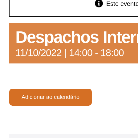
Este evento
GoiásFomento Giro
Para compra de matérias primas, insumos,
Despachos Inter
manutenção de estoques e despesas operacionais
11/10/2022 | 14:00
-
18:00
Adicionar ao calendário
Turismo