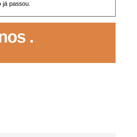
 já passou.
GoiásFomento Investimento
Para modernizar, ampliar, adquirir maquinários, realizar
nos .
obras, dentre outros serviços
Repasse