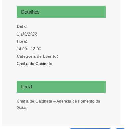
Microcrédito
Detalhes
Para MEI, microempresas e pessoas físicas (feirantes
Data:
e transportes)
11/10/2022
Hora:
14:00 - 18:00
Categoria de Evento:
Chefia de Gabinete
Local
Chefia de Gabinete – Agência de Fomento de
Goiás
Todas Linhas de Crédito