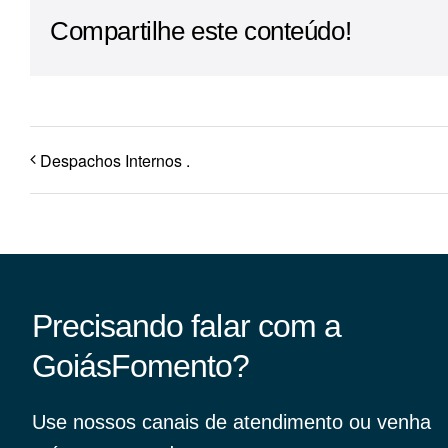
Compartilhe este conteúdo!
Para os negócios voltados aos serviços do setor de
turismo
Despachos Internos .
Precisando falar com a
GoiásFomento?
Use nossos canais de atendimento ou venha