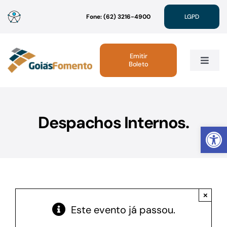
Ir
Fone: (62) 3216-4900
LGPD
para
o
conteúdo
Emitir
Boleto
Toggle
Navig
Institucional
Despachos Internos.
Abrir 
Linhas de Crédito
Atendimento
×
Sustentabilidade
Este evento já passou.