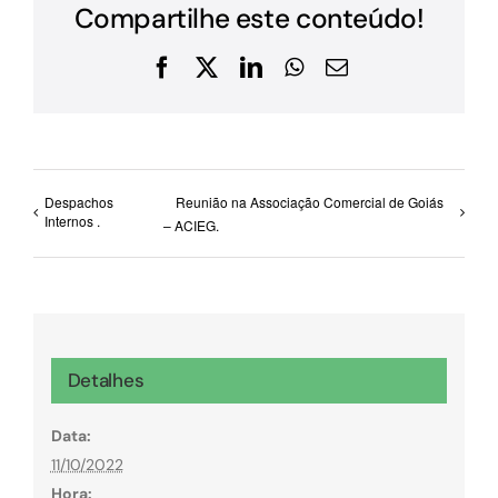
Compartilhe este conteúdo!
Facebook
X
LinkedIn
WhatsApp
E-
mail
Despachos
Reunião na Associação Comercial de Goiás
Internos .
– ACIEG.
Detalhes
Data:
11/10/2022
Hora: