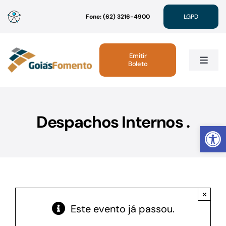
Ir
Fone: (62) 3216-4900
LGPD
para
o
conteúdo
Emitir
Boleto
Toggle
Navig
Institucional
Despachos Internos .
Abrir 
Linhas de Crédito
Atendimento
×
Sustentabilidade
Este evento já passou.