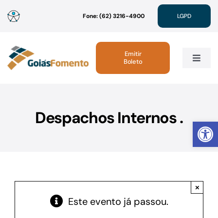
Ir
Fone: (62) 3216-4900
LGPD
para
o
conteúdo
Emitir
Boleto
Toggle
Navig
Institucional
Despachos Internos .
Abrir 
Linhas de Crédito
Atendimento
×
Sustentabilidade
Este evento já passou.