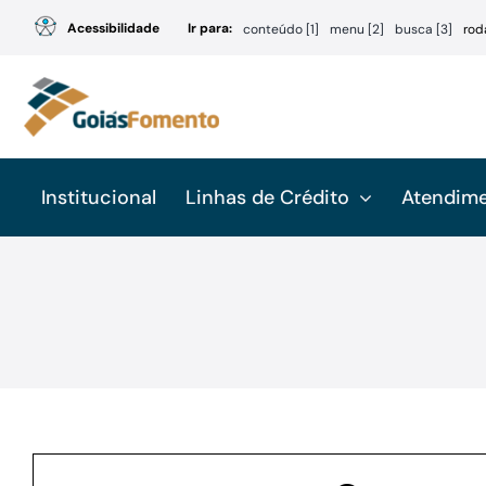
Ir
Acessibilidade
Ir para:
conteúdo [1]
menu [2]
busca [3]
rod
para
o
conteúdo
Institucional
Linhas de Crédito
Atendim