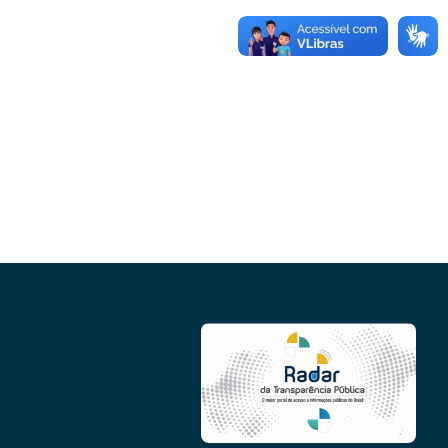
Conheça as demais linhas de crédito da
GoiásFomento