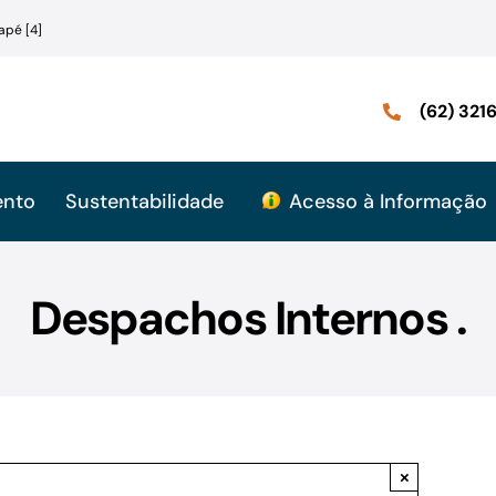
apé [4]
(62) 32
ento
Sustentabilidade
Acesso à Informação
Despachos Internos .
×