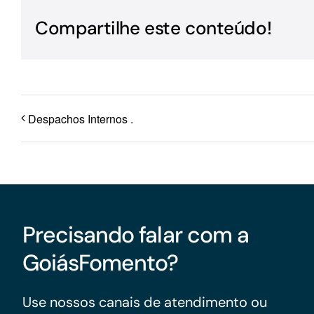
Para os negócios voltados aos serviços do setor de
Compartilhe este conteúdo!
turismo
Despachos Internos .
Precisando falar com a
GoiásFomento?
Use nossos canais de atendimento ou