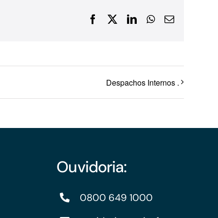
Financiamentos com recursos do BNDES, Fungetur,
Facebook
X
LinkedIn
WhatsApp
E-
Finep, FCO
mail
Despachos Internos .
Ouvidoria:
0800 649 1000