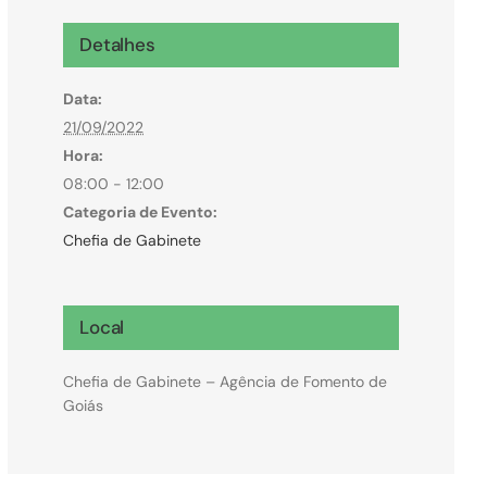
Microcrédito
Detalhes
Para MEI, microempresas e pessoas físicas
Data:
(feirantes e transportes)
21/09/2022
Hora:
08:00 - 12:00
Categoria de Evento:
Chefia de Gabinete
Local
Chefia de Gabinete – Agência de Fomento de
Goiás
Todas Linhas de Crédito