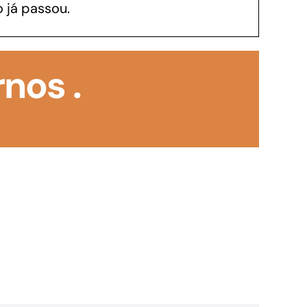
 já passou.
GoiásFomento Investimento
Para modernizar, ampliar, adquirir maquinários,
nos .
realizar obras, dentre outros serviços
Repasse