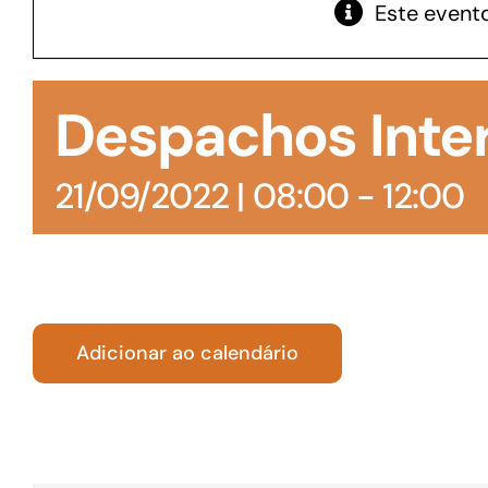
Este evento
GoiásFomento Giro
Para compra de matérias primas, insumos,
Despachos Inter
manutenção de estoques e despesas operacionais
21/09/2022 | 08:00
-
12:00
Adicionar ao calendário
Turismo