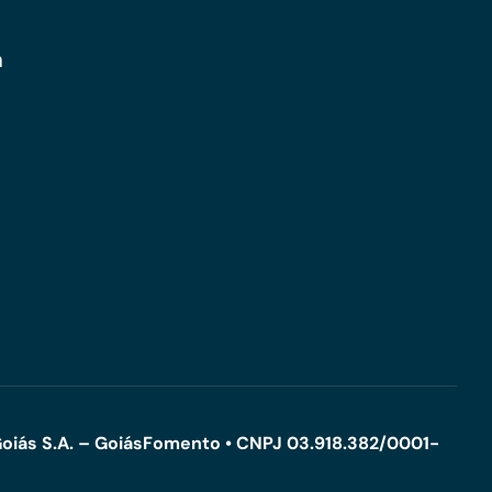
m
oiás S.A. – GoiásFomento • CNPJ 03.918.382/0001-