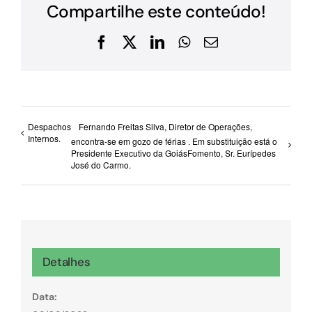
Compartilhe este conteúdo!
Facebook
X
LinkedIn
WhatsApp
E-
mail
Despachos
Fernando Freitas Silva, Diretor de Operações,
Internos.
encontra-se em gozo de férias . Em substituição está o
Presidente Executivo da GoiásFomento, Sr. Eurípedes
José do Carmo.
Detalhes
Data: