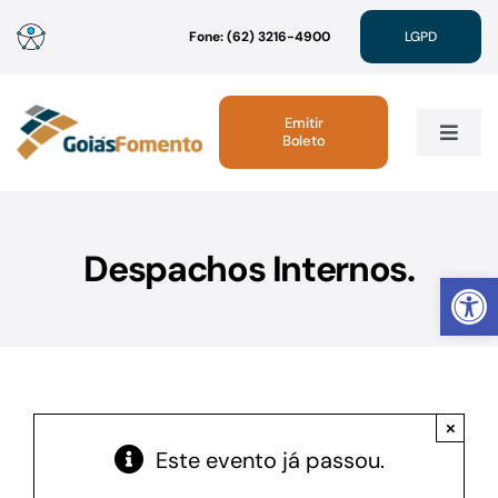
Ir
Fone: (62) 3216-4900
LGPD
para
o
conteúdo
Emitir
Boleto
Toggle
Navig
Institucional
Despachos Internos.
Abrir 
Linhas de Crédito
Atendimento
×
Sustentabilidade
Este evento já passou.