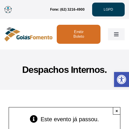
Ir
Fone: (62) 3216-4900
LGPD
para
o
conteúdo
Emitir
Toggle
Boleto
Naviga
Institucional
Despachos Internos.
Abrir 
Linhas de Crédito
Atendimento
×
Sustentabilidade
Este evento já passou.