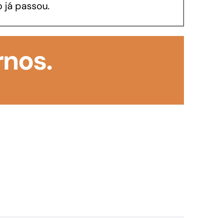
 já passou.
GoiásFomento Investimento
Para modernizar, ampliar, adquirir maquinários,
rnos.
realizar obras, dentre outros serviços
Repasse