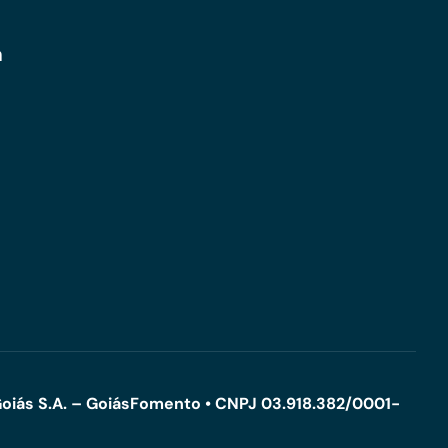
m
oiás S.A. – GoiásFomento • CNPJ 03.918.382/0001-