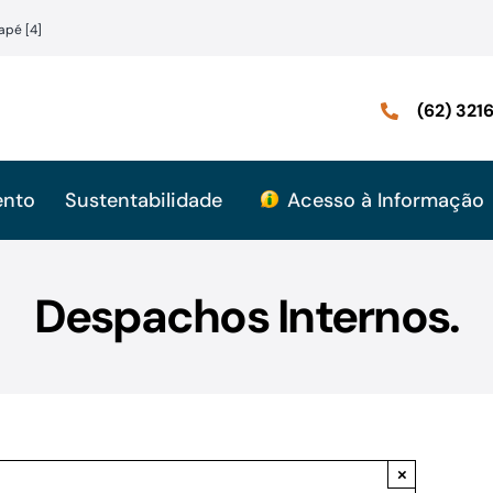
apé [4]
(62) 32
ento
Sustentabilidade
Acesso à Informação
Despachos Internos.
×