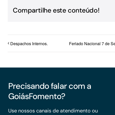
Para os negócios voltados aos serviços do setor de
Compartilhe este conteúdo!
turismo
Despachos Internos.
Feriado Nacional 7 de S
Precisando falar com a
GoiásFomento?
Use nossos canais de atendimento ou