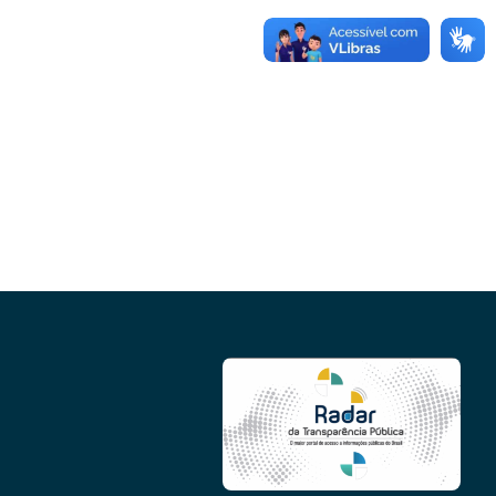
Conheça as demais linhas de crédito da
GoiásFomento