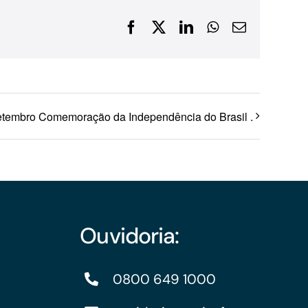
Financiamentos com recursos do BNDES, Fungetur,
Facebook
X
LinkedIn
WhatsApp
E-
Finep, FCO
mail
etembro Comemoração da Independência do Brasil .
Ouvidoria:
0800 649 1000