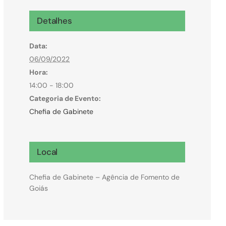
Microcrédito
Detalhes
Para MEI, microempresas e pessoas físicas
Data:
(feirantes e transportes)
06/09/2022
Hora:
14:00 - 18:00
Categoria de Evento:
Chefia de Gabinete
Local
Chefia de Gabinete – Agência de Fomento de
Goiás
Todas Linhas de Crédito