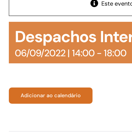
Este evento
GoiásFomento Giro
Para compra de matérias primas, insumos,
Despachos Inte
manutenção de estoques e despesas operacionais
06/09/2022 | 14:00
-
18:00
Adicionar ao calendário
Turismo