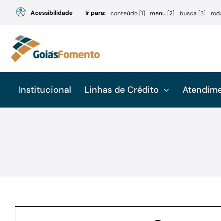
Ir
Acessibilidade
Ir para:
conteúdo [1]
menu [2]
busca [3]
rod
para
o
conteúdo
Institucional
Linhas de Crédito
Atendim