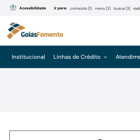
Ir
Acessibilidade
Ir para:
conteúdo [1]
menu [2]
busca [3]
rod
para
o
conteúdo
Institucional
Linhas de Crédito
Atendim