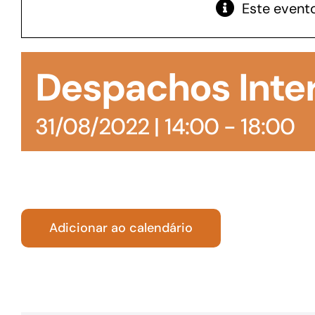
Este evento
GoiásFomento Giro
Para compra de matérias primas, insumos,
Despachos Inte
manutenção de estoques e despesas operacionais
31/08/2022 | 14:00
-
18:00
Adicionar ao calendário
Turismo