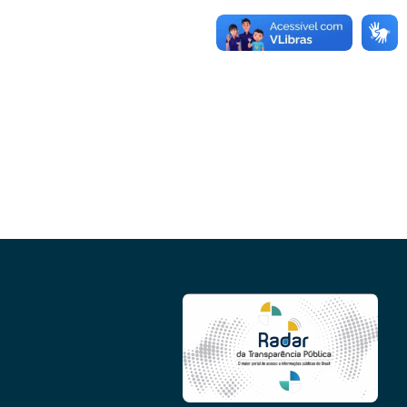
Conheça as demais linhas de crédito da
GoiásFomento