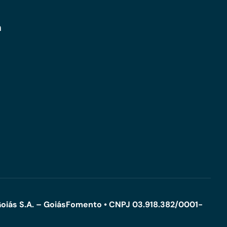
m
oiás S.A. – GoiásFomento • CNPJ 03.918.382/0001-