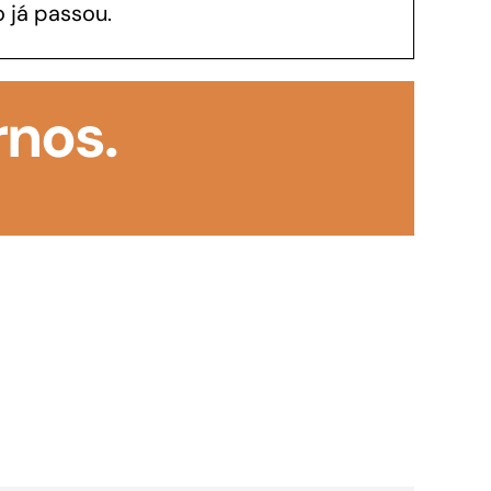
 já passou.
GoiásFomento Investimento
Para modernizar, ampliar, adquirir maquinários,
rnos.
realizar obras, dentre outros serviços
Repasse