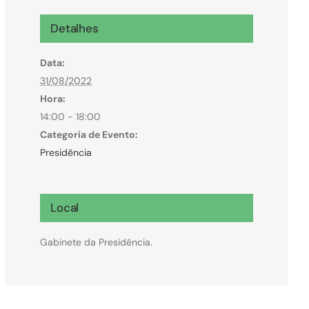
Microcrédito
Detalhes
Para MEI, microempresas e pessoas físicas
Data:
(feirantes e transportes)
31/08/2022
Hora:
14:00 - 18:00
Categoria de Evento:
Presidência
Local
Gabinete da Presidência.
Todas Linhas de Crédito