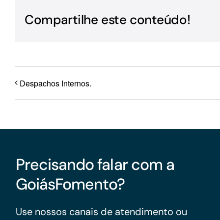
Para os negócios voltados aos serviços do setor de
Compartilhe este conteúdo!
turismo
Despachos Internos.
Precisando falar com a
GoiásFomento?
Use nossos canais de atendimento ou