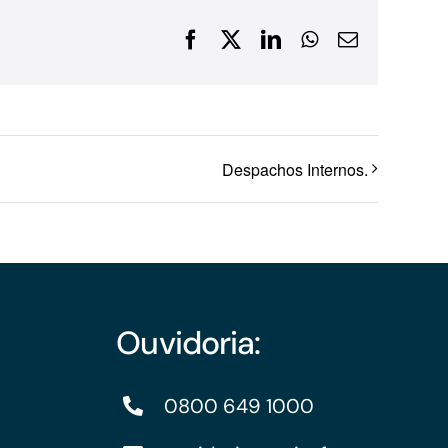
Financiamentos com recursos do BNDES, Fungetur,
Facebook
X
LinkedIn
WhatsApp
E-
Finep, FCO
mail
Despachos Internos.
Ouvidoria:
0800 649 1000