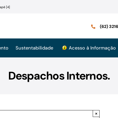
apé [4]
(62) 32
ento
Sustentabilidade
Acesso à Informação
Despachos Internos.
×