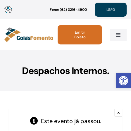
Ir
Fone: (62) 3216-4900
LGPD
para
o
conteúdo
Emitir
Boleto
Toggle
Navig
Institucional
Despachos Internos.
Abrir 
Linhas de Crédito
Atendimento
×
Sustentabilidade
Este evento já passou.