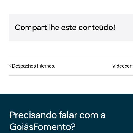
Para os negócios voltados aos serviços do setor de
turismo
Compartilhe este conteúdo!
Despachos internos.
Videoconf
Precisando falar com a
GoiásFomento?