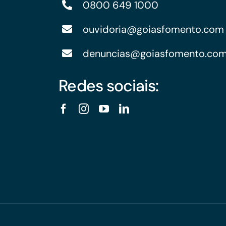
0800 649 1000
ouvidoria@goiasfomento.com
denuncias@goiasfomento.co
Redes sociais: