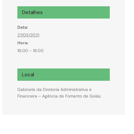
Microcrédito
Detalhes
Para MEI, microempresas e pessoas físicas
Data:
(feirantes e transportes)
27/05/2021
Hora:
16:00 - 18:00
Local
Gabinete da Diretoria Administrativa e
Financeira – Agência de Fomento de Goiás.
Todas Linhas de Crédito