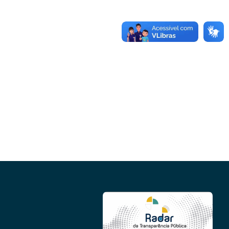
Conheça as demais linhas de crédito da
GoiásFomento