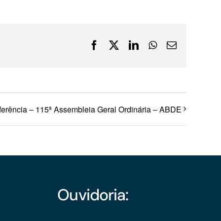
Financiamentos com recursos do BNDES, Fungetur,
Finep, FCO
Facebook
X
LinkedIn
WhatsApp
E-
mail
erência – 115ª Assembleia Geral Ordinária – ABDE
Ouvidoria: