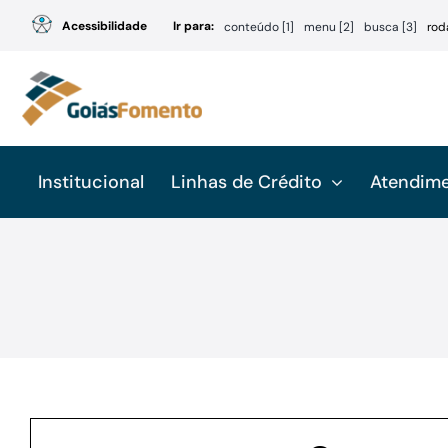
Ir
Acessibilidade
Ir para:
conteúdo [1]
menu [2]
busca [3]
rod
para
o
conteúdo
Institucional
Linhas de Crédito
Atendim