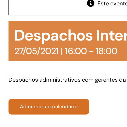
Este evento
GoiásFomento Giro
Para compra de matérias primas, insumos,
Despachos Inte
manutenção de estoques e despesas operacionais
27/05/2021 | 16:00
-
18:00
Despachos administrativos com gerentes da
Adicionar ao calendário
Turismo