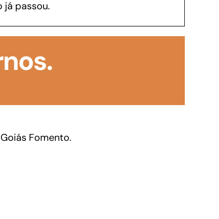
 já passou.
GoiásFomento Investimento
Para modernizar, ampliar, adquirir maquinários,
rnos.
realizar obras, dentre outros serviços
 Goiás Fomento.
Repasse