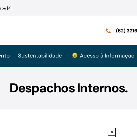
apé [4]
(62) 32
ento
Sustentabilidade
Acesso à Informação
Despachos Internos.
×