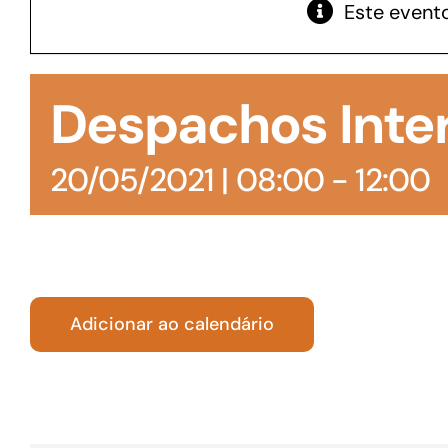
Este evento
GoiásFomento Giro
Para compra de matérias primas, insumos,
Despachos Inte
manutenção de estoques e despesas operacionais
20/05/2021 | 08:00
-
12:00
Adicionar ao calendário
Turismo