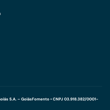
m
oiás S.A. – GoiásFomento • CNPJ 03.918.382/0001-