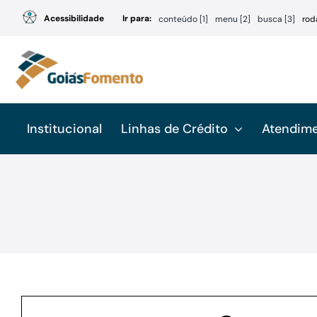
Ir
Acessibilidade
Ir para:
conteúdo [1]
menu [2]
busca [3]
rod
para
o
conteúdo
Institucional
Linhas de Crédito
Atendim