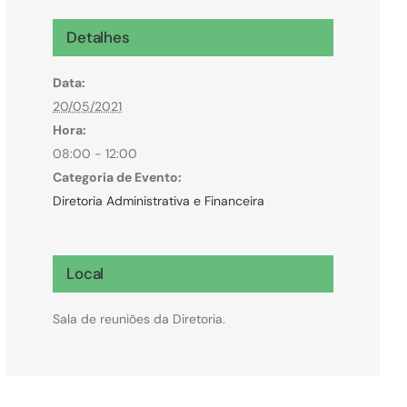
Microcrédito
Detalhes
Para MEI, microempresas e pessoas físicas
Data:
(feirantes e transportes)
20/05/2021
Hora:
08:00 - 12:00
Categoria de Evento:
Diretoria Administrativa e Financeira
Local
Sala de reuniões da Diretoria.
Todas Linhas de Crédito