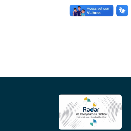
Conheça as demais linhas de crédito da
GoiásFomento