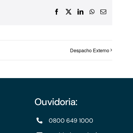
Financiamentos com recursos do BNDES, Fungetur,
Facebook
X
LinkedIn
WhatsApp
E-
Finep, FCO
mail
Despacho Externo
Ouvidoria:
0800 649 1000