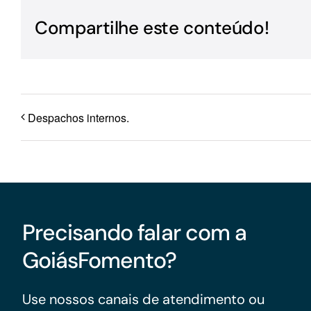
Para os negócios voltados aos serviços do setor de
Compartilhe este conteúdo!
turismo
Despachos internos.
Precisando falar com a
GoiásFomento?
Use nossos canais de atendimento ou