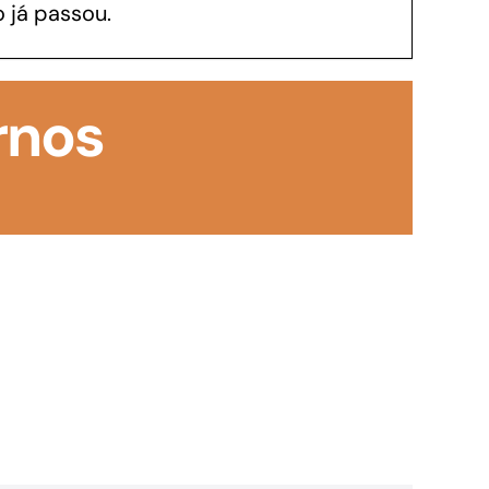
 já passou.
GoiásFomento Investimento
Para modernizar, ampliar, adquirir maquinários,
rnos
realizar obras, dentre outros serviços
Repasse