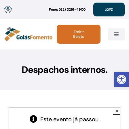
Ir
Fone: (62) 3216-4900
LGPD
para
o
conteúdo
Emitir
Boleto
Toggle
Navig
Institucional
Despachos internos.
Abrir 
Linhas de Crédito
Atendimento
×
Sustentabilidade
Este evento já passou.